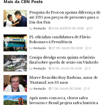
Mais da CBN
Posts
Pesquisa do Procon aponta diferença de
até 173% nos preços de presentes para o
Dia dos Pais
by
Redação
6 DE AGOSTO DE 2026
0
PL oficializa candidatura de Flávio
Bolsonaro à Presidência
by
Redação
27 DE JULHO DE 2026
0
Cenipa divulga nesta quinta relatório
final sobre queda de avião em Vinhedo
by
Redação
21 DE JULHO DE 2026
0
Morre Benedito Ruy Barbosa, autor de
‘Pantanal’, aos 95 anos
by
Redação
7 DE JULHO DE 2026
0
Após susto com seca, chuva salva
lavouras e Brasil projeta safra histórica