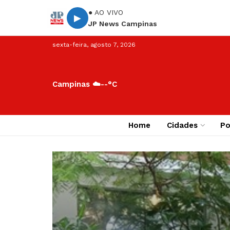
● AO VIVO
▶
JP News Campinas
sexta-feira, agosto 7, 2026
Campinas ☁️
--°C
Home
Cidades
Po