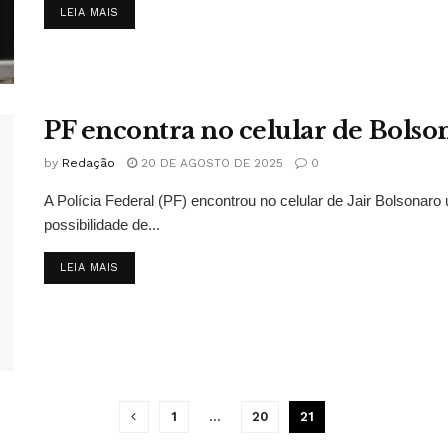
DETAILS
LEIA MAIS
PF encontra no celular de Bolson
by
Redação
20 DE AGOSTO DE 2025
0
A Polícia Federal (PF) encontrou no celular de Jair Bolsonar
possibilidade de...
DETAILS
LEIA MAIS
1
…
20
21