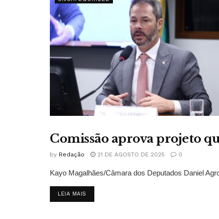
Comissão aprova projeto que
UNCATEGORIZED
by
Redação
21 DE AGOSTO DE 2025
0
Kayo Magalhães/Câmara dos Deputados Daniel Agrob
DETAILS
LEIA MAIS