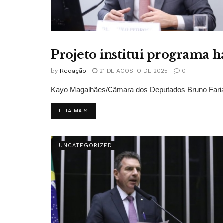
Projeto institui programa 
UNCATEGORIZED
by
Redação
21 DE AGOSTO DE 2025
0
Kayo Magalhães/Câmara dos Deputados Bruno Farias é
DETAILS
LEIA MAIS
UNCATEGORIZED