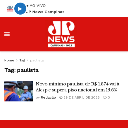
● AO VIVO
▶
JP News Campinas
Home
Tag
paulista
Tag:
paulista
Novo mínimo paulista de R$ 1.874 vai à
Alesp e supera piso nacional em 15,6%
by
Redação
29 DE ABRIL DE 2026
0